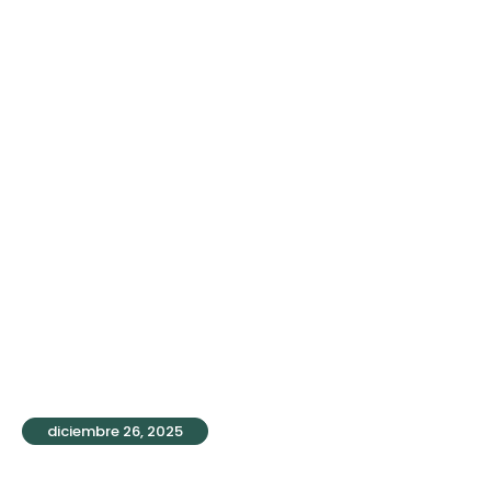
navideñas de
Solherbs en el
C.E.I.P. San
Cayetano
diciembre 26, 2025