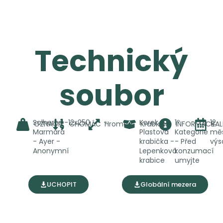
Technický
soubor
Solherbs -
12
x250
-
Korek -
1º
12
OZNAČIT
CHOMÁČ
Hromad
Krabice
INFORMACE
KA
Marmara
Plastová
Kategorie
mě
- Ayer -
krabička -
- Před
výs
Anonymní
Lepenková
konzumací
krabice
umyjte
UCHOPIT
Globální mezera