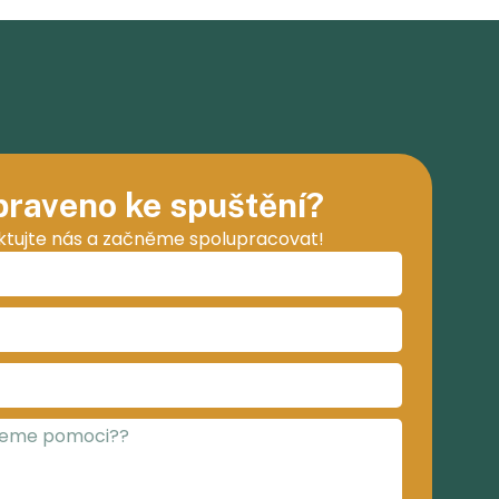
praveno ke spuštění?
ktujte nás a začněme spolupracovat!