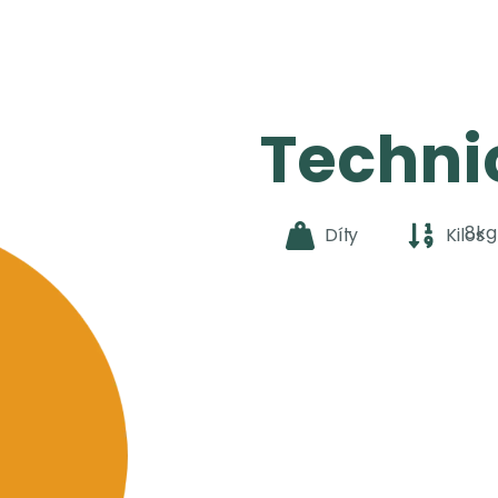
Techni
-
8kg
Díly
Kilos