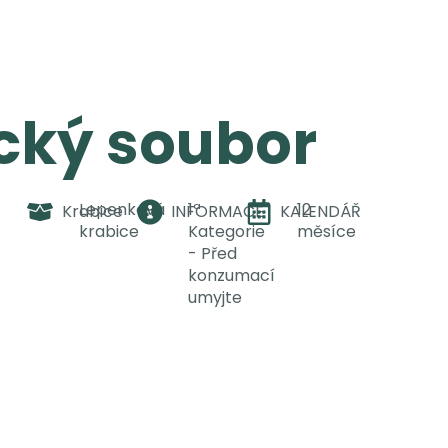
cký soubor
Lepenková
1ª
12
Krabice
INFORMACE
KALENDÁŘ
krabice
Kategorie
měsíce
- Před
konzumací
umyjte