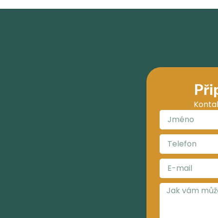
Při
Konta