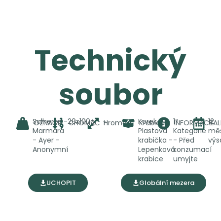
Technický
soubor
Solherbs -
20x100gr
-
Korek -
1º
12
OZNAČIT
CHOMÁČ
Hromad
Krabice
INFORMACE
KA
Marmara
Plastová
Kategorie
mě
- Ayer -
krabička -
- Před
výs
Anonymní
Lepenková
konzumací
krabice
umyjte
UCHOPIT
Globální mezera