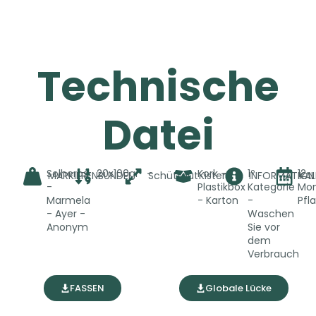
Technische
Datei
Solherbs
20x100gr
-
Kork -
1º
12
MARKIEREN
BÜNDEL
Schüttgut
Kisten
INFORMATION
KA
-
Plastikbox
Kategorie
Mo
Marmela
- Karton
-
Pfl
- Ayer -
Waschen
Anonym
Sie vor
dem
Verbrauch
FASSEN
Globale Lücke