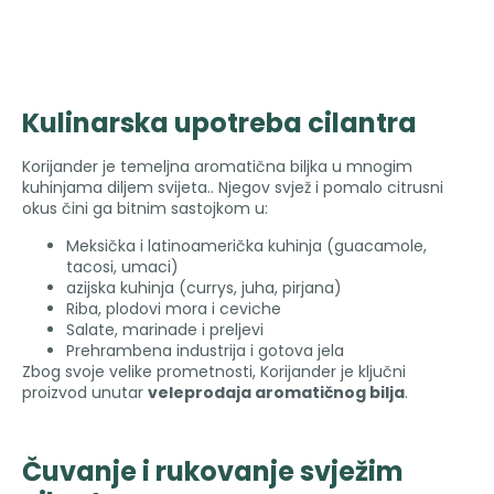
Kulinarska upotreba cilantra
Korijander je temeljna aromatična biljka u mnogim
kuhinjama diljem svijeta.. Njegov svjež i pomalo citrusni
okus čini ga bitnim sastojkom u:
Meksička i latinoamerička kuhinja (guacamole,
tacosi, umaci)
azijska kuhinja (currys, juha, pirjana)
Riba, plodovi mora i ceviche
Salate, marinade i preljevi
Prehrambena industrija i gotova jela
Zbog svoje velike prometnosti, Korijander je ključni
proizvod unutar
veleprodaja aromatičnog bilja
.
Čuvanje i rukovanje svježim