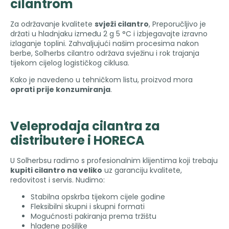
cilantrom
Za održavanje kvalitete
svježi cilantro
, Preporučljivo je
držati u hladnjaku između 2 g 5 °C i izbjegavajte izravno
izlaganje toplini. Zahvaljujući našim procesima nakon
berbe, Solherbs cilantro održava svježinu i rok trajanja
tijekom cijelog logističkog ciklusa.
Kako je navedeno u tehničkom listu, proizvod mora
oprati prije konzumiranja
.
Veleprodaja cilantra za
distributere i HORECA
U Solherbsu radimo s profesionalnim klijentima koji trebaju
kupiti cilantro na veliko
uz garanciju kvalitete,
redovitost i servis. Nudimo:
Stabilna opskrba tijekom cijele godine
Fleksibilni skupni i skupni formati
Mogućnosti pakiranja prema tržištu
hlađene pošiljke