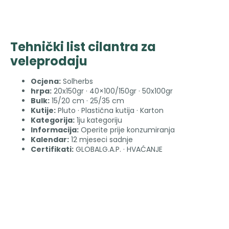
Tehnički list cilantra za
veleprodaju
Ocjena:
Solherbs
hrpa:
20x150gr · 40×100/150gr · 50x100gr
Bulk:
15/20 cm · 25/35 cm
Kutije:
Pluto · Plastična kutija · Karton
Kategorija:
1ju kategoriju
Informacija:
Operite prije konzumiranja
Kalendar:
12 mjeseci sadnje
Certifikati:
GLOBALG.A.P. · HVAĆANJE