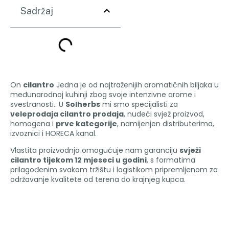
Sadržaj
On
cilantro
Jedna je od najtraženijih aromatičnih biljaka u
međunarodnoj kuhinji zbog svoje intenzivne arome i
svestranosti.. U
Solherbs
mi smo specijalisti za
veleprodaja cilantro prodaja
, nudeći svjež proizvod,
homogena i
prve kategorije
, namijenjen distributerima,
izvoznici i HORECA kanal.
Vlastita proizvodnja omogućuje nam garanciju
svježi
cilantro tijekom 12 mjeseci u godini
, s formatima
prilagođenim svakom tržištu i logistikom pripremljenom za
održavanje kvalitete od terena do krajnjeg kupca.