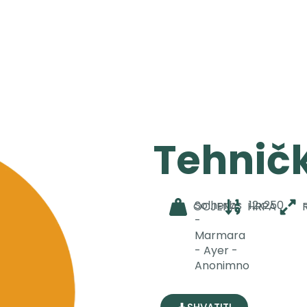
Tehnički
Solherbs
12x250
OCJENA
HRPA
-
Marmara
- Ayer -
Anonimno