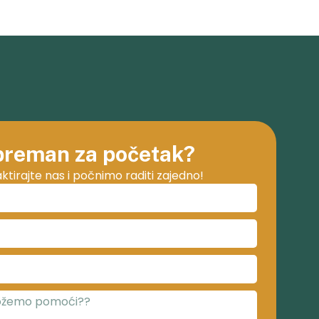
reman za početak?
ktirajte nas i počnimo raditi zajedno!