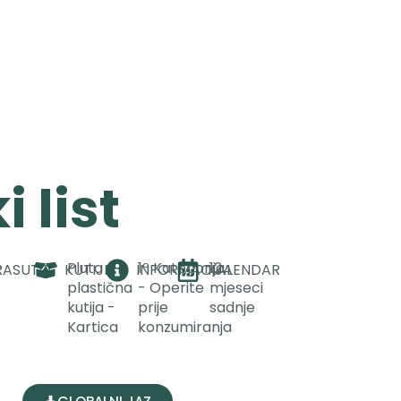
 list
-
Pluta -
1º Kategorija
12
RASUTO
KUTIJE
INFORMACIJA
KALENDAR
plastična
- Operite
mjeseci
kutija -
prije
sadnje
Kartica
konzumiranja