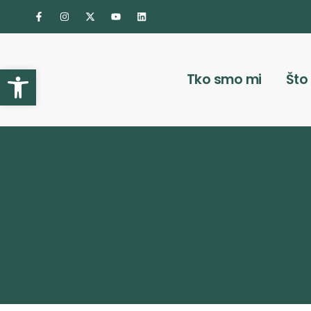
Otvori alatnu traku
Tko smo mi
Što