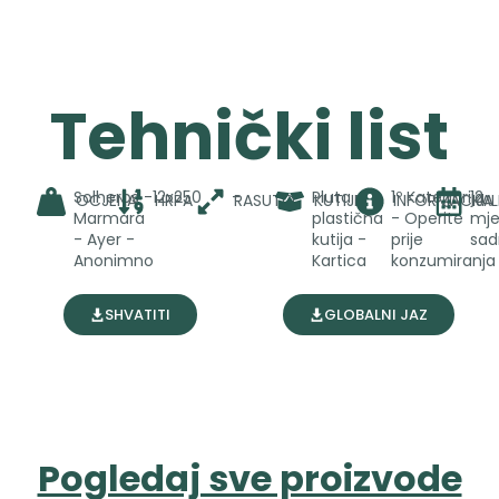
Tehnički list
Solherbs -
12x250
-
Pluta -
1º Kategorija
12
OCJENA
HRPA
RASUTO
KUTIJE
INFORMACIJA
KA
Marmara
plastična
- Operite
mje
- Ayer -
kutija -
prije
sad
Anonimno
Kartica
konzumiranja
SHVATITI
GLOBALNI JAZ
Pogledaj sve proizvode