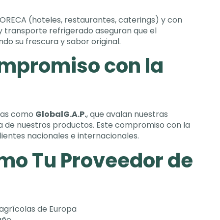
 HORECA
(
hoteles
,
restaurantes
,
caterings
)
y con
y transporte refrigerado aseguran que el
do su frescura y sabor original
.
ompromiso con la
idas como
GlobalG.A.P.
,
que avalan nuestras
ia de nuestros productos
.
Este compromiso con la
lientes nacionales e internacionales
.
omo Tu Proveedor de
 agrícolas de Europa
año