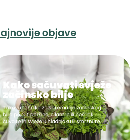
ajnovije objave
Kako sačuvati svježe
začinsko bilje
Trikovi i tehnike za spremanje začinskog
bilja poput peršina, cilantro ili bosiljak i
čuvajte ih svježe u hladnjaku ili smrznute.