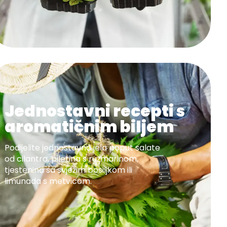
Jednostavni recepti s
aromatičnim biljem
Podijelite jednostavna jela poput salate
od cilantra, piletina s ružmarinom,
tjestenina sa svježim bosiljkom ili
limunada s metvicom.