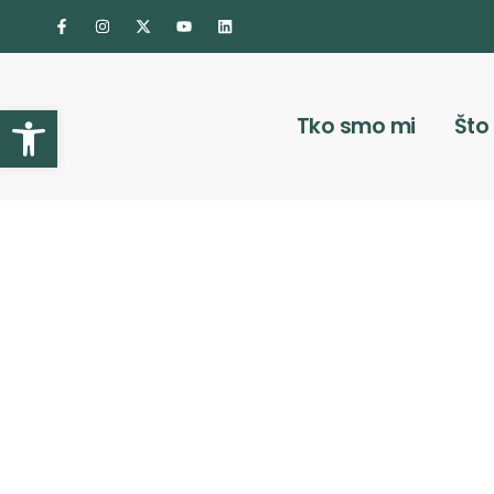
Otvori alatnu traku
Tko smo mi
Što