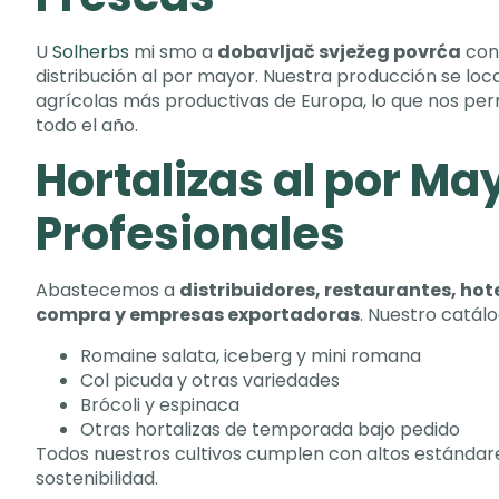
U
Solherbs
mi smo a
dobavljač svježeg povrća
con
distribución al por mayor
.
Nuestra producción se loca
agrícolas más productivas de Europa
,
lo que nos per
todo el año
.
Hortalizas al por Ma
Profesionales
Abastecemos a
distribuidores
,
restaurantes
,
hot
compra y empresas exportadoras
.
Nuestro catál
Romaine salata,
iceberg y mini romana
Col picuda y otras variedades
Brócoli y espinaca
Otras hortalizas de temporada bajo pedido
Todos nuestros cultivos cumplen con altos estándar
sostenibilidad
.