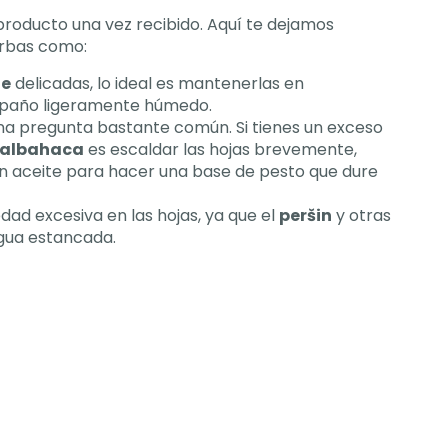
producto una vez recibido
.
Aquí te dejamos
erbas como
:
je
delicadas
,
lo ideal es mantenerlas en
n paño ligeramente húmedo
.
na pregunta bastante común
.
Si tienes un exceso
a albahaca
es escaldar las hojas brevemente
,
con aceite para hacer una base de pesto que dure
dad excesiva en las hojas
,
ya que el
peršin
y otras
agua estancada
.