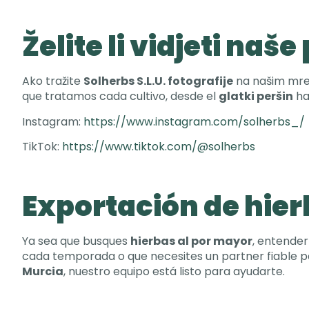
Želite li vidjeti naš
Ako tražite
Solherbs S.L.U. fotografije
na našim mrež
que tratamos cada cultivo
,
desde el
glatki peršin
ha
Instagram:
https://www.instagram.com/solherbs_/
TikTok:
https://www.tiktok.com/@solherbs
Exportación de hie
Ya sea que busques
hierbas al por mayor
,
entender
cada temporada o que necesites un partner fiable p
Murcia
,
nuestro equipo está listo para ayudarte
.