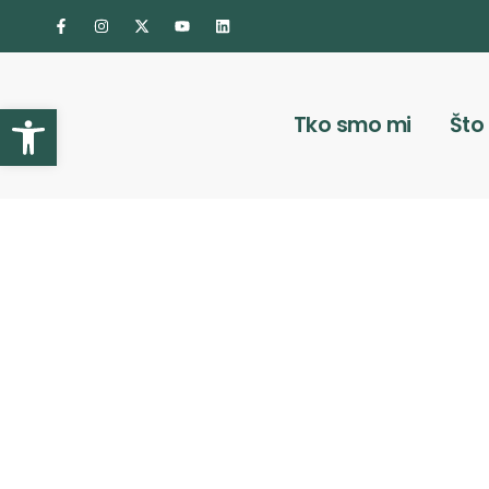
Otvori alatnu traku
Tko smo mi
Što