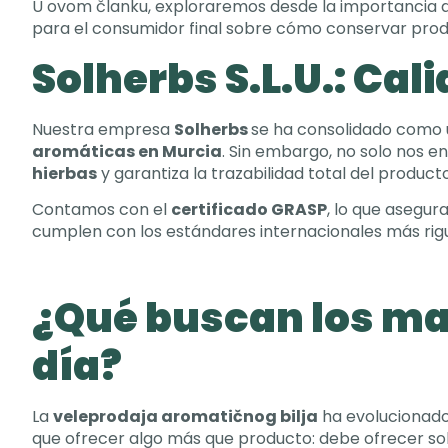
U ovom članku,
exploraremos desde la importancia d
para el consumidor final sobre cómo conservar produ
Solherbs S.L.U.
:
Cali
Nuestra empresa
Solherbs
se ha consolidado como 
aromáticas en Murcia
.
Sin embargo
,
no solo nos e
hierbas
y garantiza la trazabilidad total del product
Contamos con el
certificado GRASP
,
lo que asegura
cumplen con los estándares internacionales más rig
¿Qué buscan los ma
día
?
La
veleprodaja aromatičnog bilja
ha evolucionad
que ofrecer algo más que producto
:
debe ofrecer sol