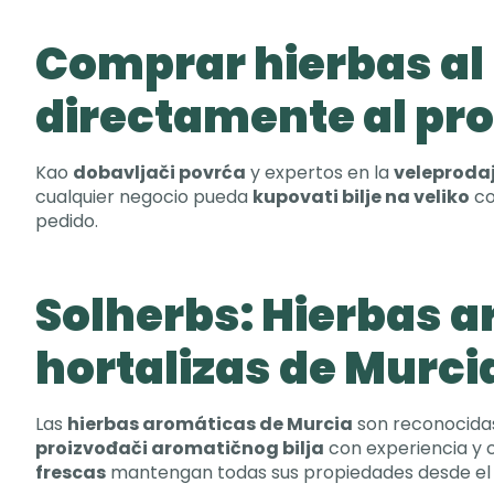
Comprar hierbas al
directamente al pr
Kao
dobavljači povrća
y expertos en la
veleproda
cualquier negocio pueda
kupovati bilje na veliko
co
pedido
.
Solherbs:
Hierbas a
hortalizas de Murci
Las
hierbas aromáticas de Murcia
son reconocida
proizvođači aromatičnog bilja
con experiencia y c
frescas
mantengan todas sus propiedades desde el