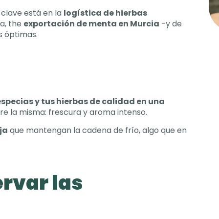
 clave está en la
logística de hierbas
ca
, the
exportación de menta en Murcia
-
y de
es óptimas
.
especias y tus hierbas de calidad en una
pre la misma
:
frescura y aroma intenso
.
ja
que mantengan la cadena de frío
,
algo que en
rvar las