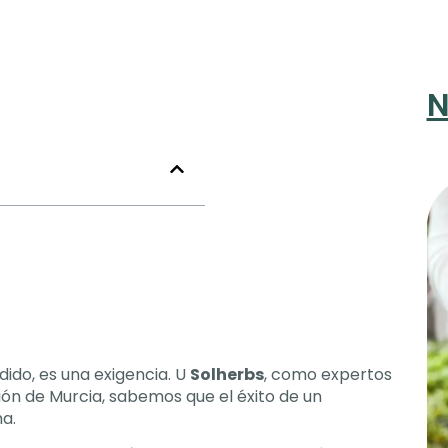
N
adido
,
es una exigencia
. U
Solherbs
,
como expertos
ión de Murcia
,
sabemos que el éxito de un
ma
.