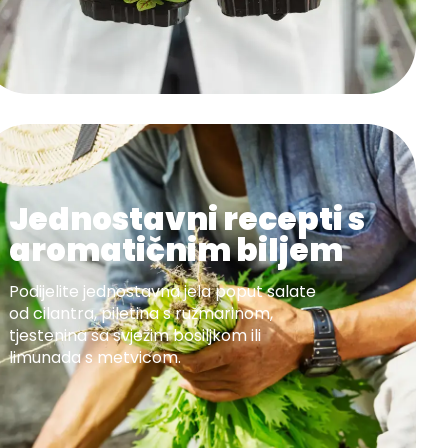
Jednostavni recepti s
aromatičnim biljem
Podijelite jednostavna jela poput salate
od cilantra, piletina s ružmarinom,
tjestenina sa svježim bosiljkom ili
limunada s metvicom.