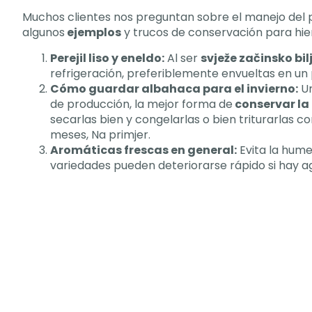
Muchos clientes nos preguntan sobre el manejo del 
algunos
ejemplos
y trucos de conservación para hi
Perejil liso y eneldo
:
Al ser
svježe začinsko bil
refrigeración
,
preferiblemente envueltas en u
Cómo guardar albahaca para el invierno
:
U
de producción
,
la mejor forma de
conservar l
secarlas bien y congelarlas o bien triturarlas 
meses
, Na primjer.
Aromáticas frescas en general
:
Evita la hume
variedades pueden deteriorarse rápido si hay 