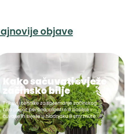
ajnovije objave
Kako sačuvati svježe
začinsko bilje
Trikovi i tehnike za spremanje začinskog
bilja poput peršina, cilantro ili bosiljak i
čuvajte ih svježe u hladnjaku ili smrznute.