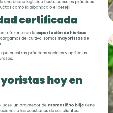
e una buena logística hasta consejos prácticos
ctos como la albahaca o el perejil
.
dad certificada
un referente en la
exportación de hierbas
ncargamos del cultivo
;
somos
mayoristas de
o
.
 que nuestras prácticas sociales y agrícolas
urosos
.
yoristas hoy en
o
. Bože,
un proveedor de
aromatično bilje
tiene
uciones a las cuestiones de sus clientes
.