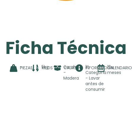
Ficha Técnica
-
5kg
Corcho
1ª
12
PIEZAS
KILOS
CAJAS
INFORMACIÓN
CALENDARI
-
Categoría
meses
Madera
- Lavar
antes de
consumir