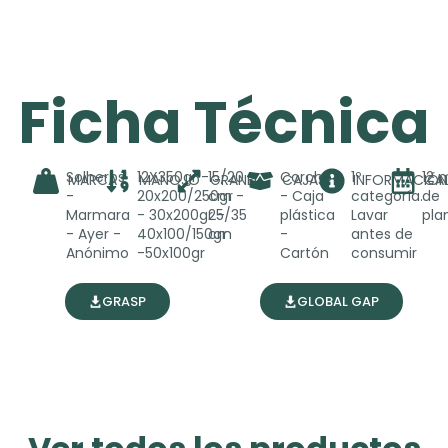
Ficha Técnica
Solherbs
12X350gr -
15/20
Corcho
1º
12 
MARCA
MANOJO
GRANEL
CAJAS
INFORMACIÓN
CA
-
20x200/250gr
cm -
- Caja
categoría.
de
Marmara
- 30x200gr -
25/35
plástica
Lavar
pla
- Ayer -
40x100/150gr
cm
-
antes de
Anónimo
-50x100gr
Cartón
consumir
GRASP
GLOBAL GAP