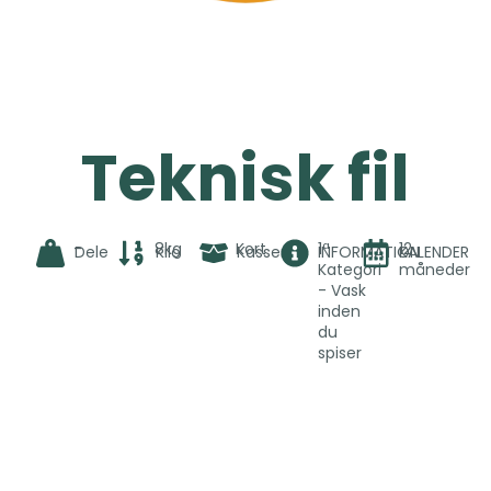
Teknisk fil
-
8kg
Kort
1ª
12
Dele
Kilo
Kasser
INFORMATION
KALENDER
Kategori
måneder
- Vask
inden
du
spiser