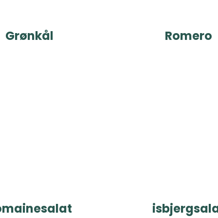
Grønkål
Romero
omainesalat
isbjergsal