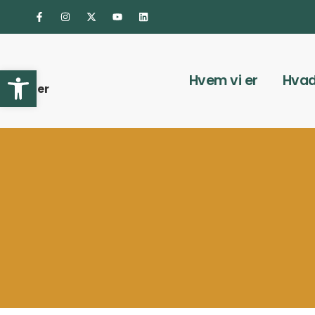
Åbn værktøjslinjen
Hvem vi er
Hvad
ærktøjer