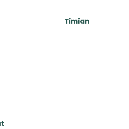
Timian
at