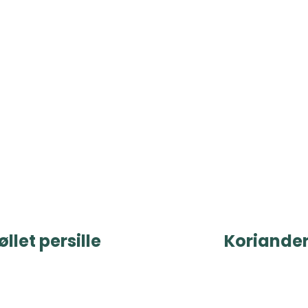
øllet persille
Koriande