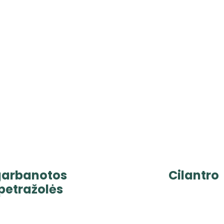
garbanotos
Cilantro
petražolės