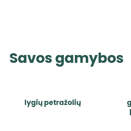
Savos gamybos
lygių petražolių