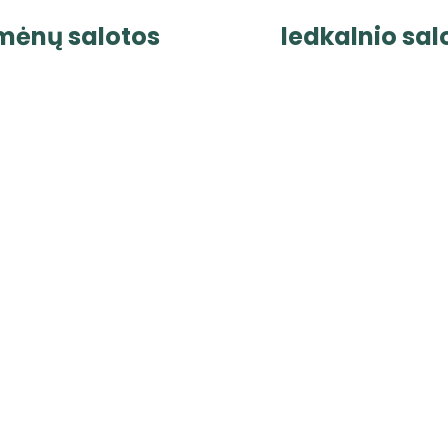
mėnų salotos
ledkalnio sal