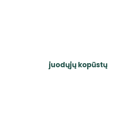
juodųjų kopūstų