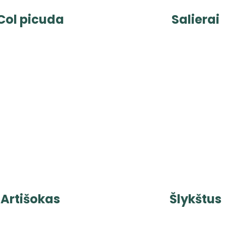
Col picuda
Salierai
Artišokas
Šlykštus