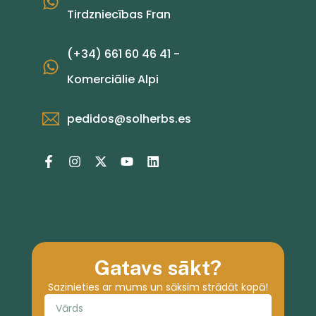
Tirdzniecības Fran
(+34) 661 60 46 41 -
Komerciālie Alpi
pedidos@solherbs.es
Gatavs sākt?
Sazinieties ar mums un sāksim strādāt kopā!