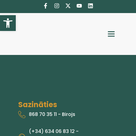
Atveriet rīkjoslu
Izvēlieties valodu
Sazināties
868 70 35 11 - Birojs
(+34) 634 06 83 12 -