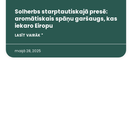
Solherbs starptautiskajā presē:
aromātiskais spāņu garšaugs, kas
iekaro Eiropu
LASĪT VAIRĀK "
maijā 28, 2025