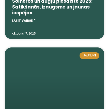
Solherbs un augļu piesaiste 2025:
Satikšanās, izaugsme un jaunas
iespējas
LASĪT VAIRĀK "
oktobris 17, 2025
JAUNUMI